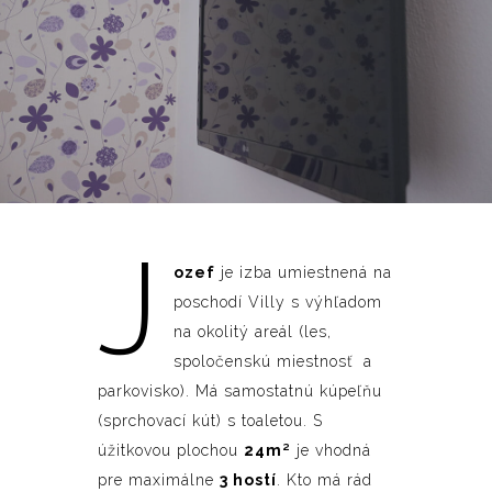
J
ozef
je izba umiestnená na
poschodí Villy s výhľadom
na okolitý areál (les,
spoločenskú miestnosť a
parkovisko). Má samostatnú kúpeľňu
(sprchovací kút) s toaletou. S
úžitkovou plochou
24m²
je vhodná
pre maximálne
3 hostí
. Kto má rád