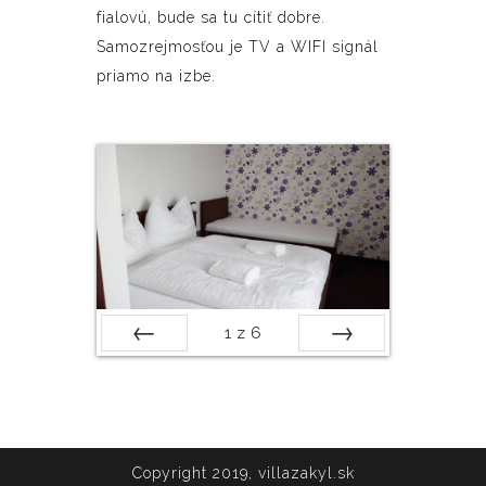
fialovú, bude sa tu cítiť dobre.
Samozrejmosťou je TV a WIFI signál
priamo na izbe.
1
z
6
Predch.
Ďalšia
Copyright 2019, villazakyl.sk