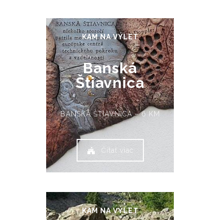
KAM NA VÝLET
Banská
Štiavnica
BANSKÁ ŠTIAVNICA – 6 KM
Čítať viac
KAM NA VÝLET