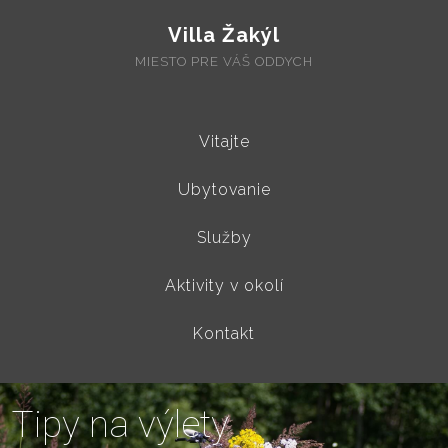
Villa Žakýl
MIESTO PRE VÁŠ ODDYCH
Vitajte
Ubytovanie
Služby
Aktivity v okolí
Kontakt
T
i
p
y
n
a
v
ý
l
e
t
y