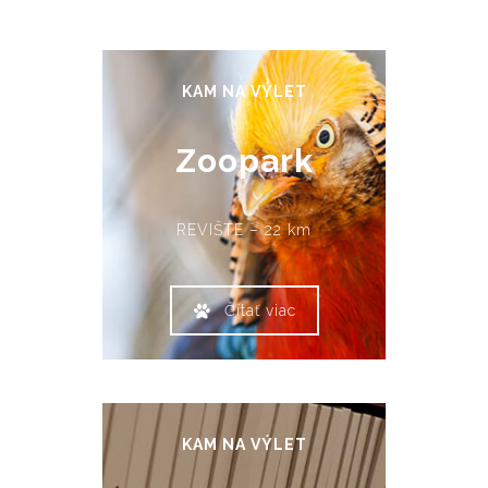
KAM NA VÝLET
Zoopark
REVIŠTE – 22 km
Čítať viac
KAM NA VÝLET