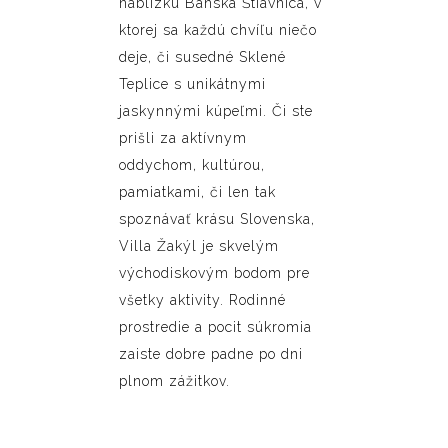
nablízku Banská Štiavnica, v
ktorej sa každú chvíľu niečo
deje, či susedné Sklené
Teplice s unikátnymi
jaskynnými kúpeľmi. Či ste
prišli za aktívnym
oddychom, kultúrou,
pamiatkami, či len tak
spoznávať krásu Slovenska,
Villa Žakýl je skvelým
východiskovým bodom pre
všetky aktivity. Rodinné
prostredie a pocit súkromia
zaiste dobre padne po dni
plnom zážitkov.