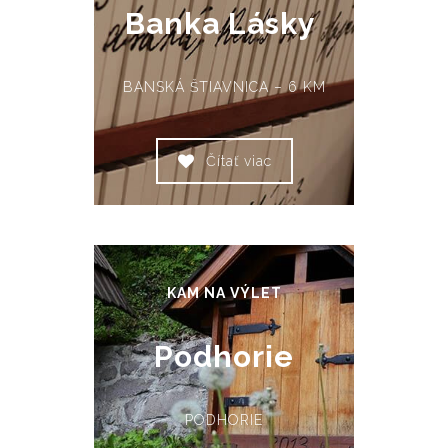
Banka Lásky
BANSKÁ ŠTIAVNICA – 6 KM
Čítať viac
KAM NA VÝLET
Podhorie
PODHORIE