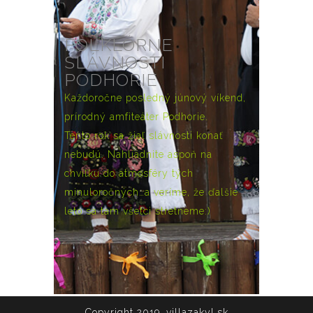
FOLKLÓRNE
SLÁVNOSTI
PODHORIE
Každoročne posledný júnový víkend,
prírodný amfiteáter Podhorie.
Tento rok sa žiaľ slávnosti konať
nebudú. Nahliadnite aspoň na
chvíľku do atmosféry tých
minuloročných…a veríme, že ďalšie
leto sa tam všetci stretneme:)
Copyright 2019, villazakyl.sk