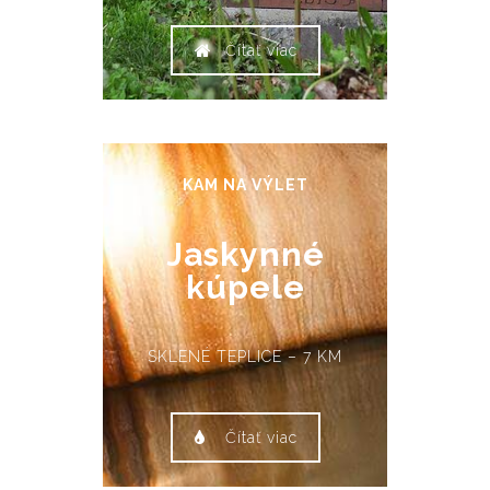
Čítať viac
KAM NA VÝLET
Jaskynné
kúpele
SKLENÉ TEPLICE – 7 KM
Čítať viac