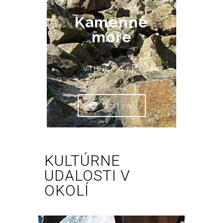
Kamenné
more
VYHNE -16 KM
Čítať viac
KULTÚRNE
UDALOSTI V
OKOLÍ